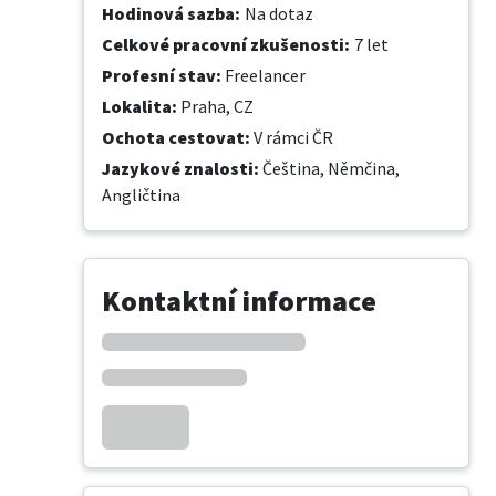
Hodinová sazba
:
Na dotaz
Celkové pracovní zkušenosti
:
7 let
Profesní stav
:
Freelancer
Lokalita
:
Praha, CZ
Ochota cestovat
:
V rámci ČR
Jazykové znalosti
:
Čeština,
Němčina,
Angličtina
Kontaktní informace