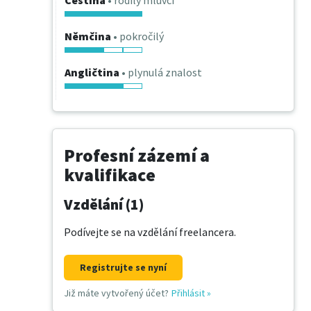
Čeština
• rodilý mluvčí
Němčina
• pokročilý
Angličtina
• plynulá znalost
Profesní zázemí a
kvalifikace
Vzdělání (1)
Podívejte se na vzdělání freelancera.
Registrujte se nyní
Již máte vytvořený účet?
Přihlásit
»