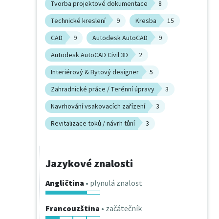
Tvorba projektové dokumentace
8
Technické kreslení
9
Kresba
15
CAD
9
Autodesk AutoCAD
9
Autodesk AutoCAD Civil 3D
2
Interiérový & Bytový designer
5
Zahradnické práce / Terénní úpravy
3
Navrhování vsakovacích zařízení
3
Revitalizace toků / návrh tůní
3
Jazykové znalosti
Angličtina
• plynulá znalost
Francouzština
• začátečník