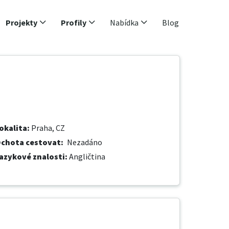
Projekty
Profily
Nabídka
Blog
okalita
:
Praha, CZ
chota cestovat
:
Nezadáno
azykové znalosti
:
Angličtina