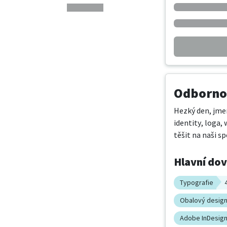
Odbornos
Hezký den, jme
identity, loga,
těšit na naši sp
Hlavní do
Typografie
Obalový desig
Adobe InDesig