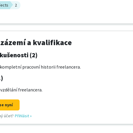
fects
2
 zázemí a kvalifikace
kušenosti (2)
kompletní pracovní historii freelancera.
1)
 vzdělání freelancera.
se nyní
ný účet?
Přihlásit
»