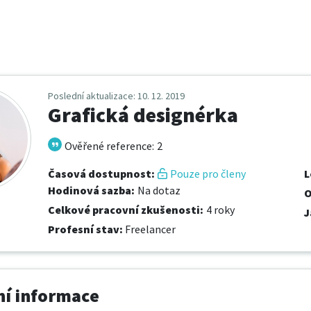
Poslední aktualizace
: 10. 12. 2019
Grafická designérka
Ověřené reference
:
2
Časová dostupnost
:
Pouze pro členy
L
Hodinová sazba
:
Na dotaz
O
Celkové pracovní zkušenosti
:
4 roky
J
Profesní stav
:
Freelancer
í informace