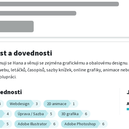
t a dovednosti
nuji se Hana a věnuji se zejména grafickému a obalovému designu.
 webu, letáčků, časopisů, sazby knížek, online grafiky, animace neb
olupráci.
vednosti
A
4
Webdesign
3
2D animace
1
n
4
Úprava / Sazba
5
3D grafika
6
n
5
Adobe Illustrator
6
Adobe Photoshop
6