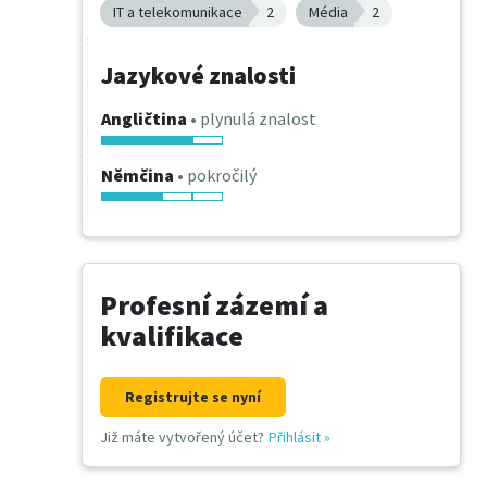
IT a telekomunikace
2
Média
2
Jazykové znalosti
Angličtina
• plynulá znalost
Němčina
• pokročilý
Profesní zázemí a
kvalifikace
Registrujte se nyní
Již máte vytvořený účet?
Přihlásit
»