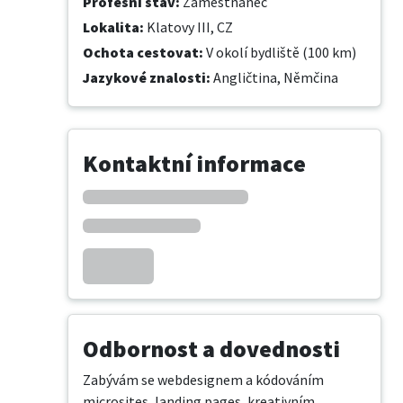
Profesní stav
:
Zaměstnanec
Lokalita
:
Klatovy III, CZ
Ochota cestovat
:
V okolí bydliště (100 km)
Jazykové znalosti
:
Angličtina,
Němčina
Kontaktní informace
Odbornost a dovednosti
Zabývám se webdesignem a kódováním 
microsites, landing pages, kreativním 