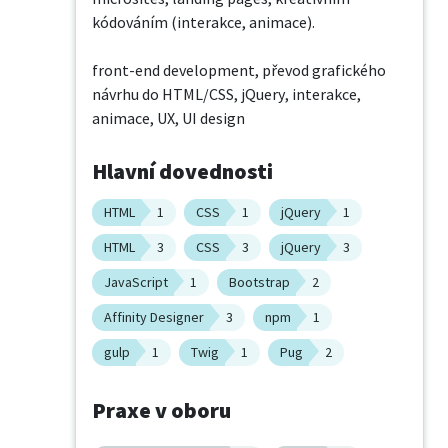
kódováním (interakce, animace).

front-end development, převod grafického 
návrhu do HTML/CSS, jQuery, interakce, 
animace, UX, UI design
Hlavní dovednosti
HTML
1
CSS
1
jQuery
1
HTML
3
CSS
3
jQuery
3
JavaScript
1
Bootstrap
2
Affinity Designer
3
npm
1
gulp
1
Twig
1
Pug
2
Praxe v oboru