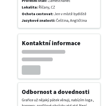
Profesní stav
:
Zaměstnanec
Lokalita
:
Říčany, CZ
Ochota cestovat
:
Jen v místě bydliště
Jazykové znalosti
:
Čeština,
Angličtina
Kontaktní informace
Odbornost a dovednosti
Grafice už nějaký pátek věnuji, nabízím loga , 
bannery, profilové obrázky atd atd. Není 