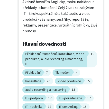
Aktivně hovořím Anglicky, mohu nabídnout 
překlady i tlumočení. Celý život se zabývám 
IT - širokospektrálně a také audio a video 
produkcí - záznamy, sestřihy, reportáže, 
reklamy, prezentace, virtuální prohlídky, živé 
přenosy...
Hlavní dovednosti
Překládaní, tlumočení, konzultace, video
10
produkce, audio recording a mastering,
IT
Překládání
7
Tlumočení
4
konzultace
20
video produkce
15
audio recording a mastering
15
IT - podpora
17
IT - poradenství
17
IT - technika
18
IT controlling
15