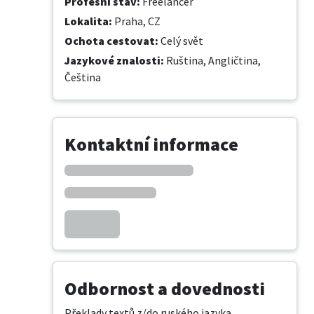
Profesní stav
:
Freelancer
Lokalita
:
Praha, CZ
Ochota cestovat
:
Celý svět
Jazykové znalosti
:
Ruština,
Angličtina,
Čeština
Kontaktní informace
Odbornost a dovednosti
Překlady textů z/do ruského jazyka, 