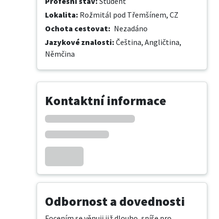
Profesní stav
:
Student
Lokalita
:
Rožmitál pod Třemšínem, CZ
Ochota cestovat
:
Nezadáno
Jazykové znalosti
:
Čeština,
Angličtina,
Němčina
Kontaktní informace
Odbornost a dovednosti
Focením se věnuji již dlouho, spíše pro 