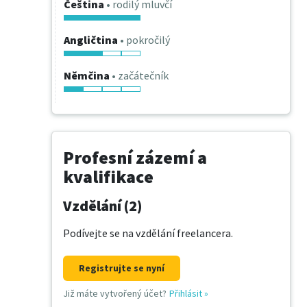
Čeština
• rodilý mluvčí
Angličtina
• pokročilý
Němčina
• začátečník
Profesní zázemí a
kvalifikace
Vzdělání (2)
Podívejte se na vzdělání freelancera.
Registrujte se nyní
Již máte vytvořený účet?
Přihlásit
»