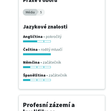
Praxe v oboru
Média
5
Jazykové znalosti
Angličtina
• pokročilý
Čeština
• rodilý mluvčí
Němčina
• začátečník
Španělština
• začátečník
Profesní zázemí a