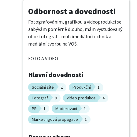
Odbornost a dovednosti
Fotografováním, grafikou a videoprodukcí se 
zabývám poměrně dlouho, mám vystudovaný 
obor fotograf - multimediální technik a 
mediální tvorbu na VOŠ.

FOTO A VIDEO
Hlavní dovednosti
Sociální sítě
2
Produkční
1
Fotograf
8
Video produkce
4
PR
1
Moderování
1
Marketingová propagace
1