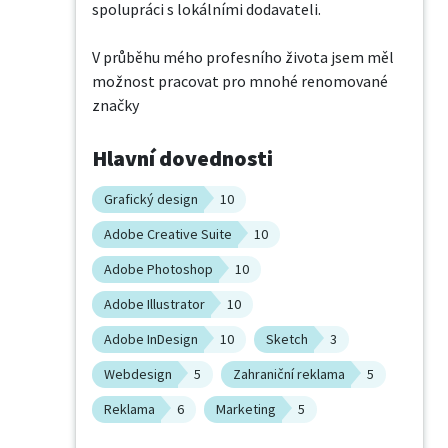
spolupráci s lokálními dodavateli.

V průběhu mého profesního života jsem měl 
možnost pracovat pro mnohé renomované 
značky
Hlavní dovednosti
Grafický design
10
Adobe Creative Suite
10
Adobe Photoshop
10
Adobe Illustrator
10
Adobe InDesign
10
Sketch
3
Webdesign
5
Zahraniční reklama
5
Reklama
6
Marketing
5