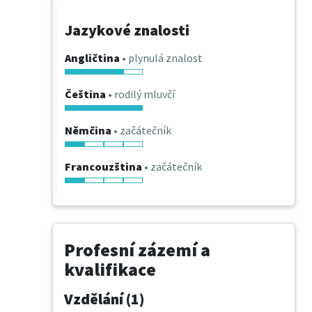
Jazykové znalosti
Angličtina
• plynulá znalost
Čeština
• rodilý mluvčí
Němčina
• začátečník
Francouzština
• začátečník
Profesní zázemí a
kvalifikace
Vzdělání (1)