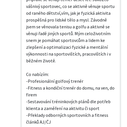
vášnivý sportovec, co se aktivně věnuje sportu 
od raného dětství,vím, jak je fyzická aktivita 
prospěšná pro lidské tělo a mysl. Závodně 
jsem se věnovala tenisu a golfu a aktivně se 
věnuji řadě jiných sportů. Mým celoživotním 
snem je pomáhat sportovcům a lidem ke 
zlepšení a optimalizaci fyzické a mentální 
výkonnosti na sportovištích, pracovištích i v 
běžném životě.

Co nabízím: 

-Profesionální golfový trenér

-Fitness a kondiční trenér do domu, na ven, do 
firem

-Sestavování tréninkových plánů dle potřeb 
klienta a zaměření na aktivitu či sport

-Překlady odborných sportovních a fitness 
článků AJ/ČJ