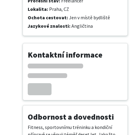
Profesní stav
:
Freelancer
Lokalita
:
Praha, CZ
Ochota cestovat
:
Jen v místě bydliště
Jazykové znalosti
:
Angličtina
Kontaktní informace
Odbornost a dovednosti
Fitness, sportovnímu tréninku a kondiční 
přípravě se věnuji téměř deset let. Jakožto 