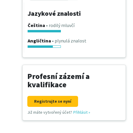
Jazykové znalosti
Čeština
• rodilý mluvčí
Angličtina
• plynulá znalost
Profesní zázemí a
kvalifikace
Registrujte se nyní
Již máte vytvořený účet?
Přihlásit
»