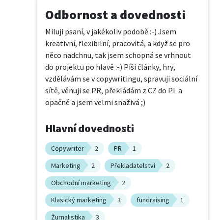
Odbornost a dovednosti
Miluji psaní, v jakékoliv podobě :-) Jsem 
kreativní, flexibilní, pracovitá, a když se pro 
něco nadchnu, tak jsem schopná se vrhnout 
do projektu po hlavě :-) Píši články, hry, 
vzdělávám se v copywritingu, spravuji sociální 
sítě, věnuji se PR, překládám z CZ do PL a 
opačně a jsem velmi snaživá ;)
Hlavní dovednosti
Copywriter
2
PR
1
Marketing
2
Překladatelství
2
Obchodní marketing
2
Klasický marketing
3
fundraising
1
Žurnalistika
3