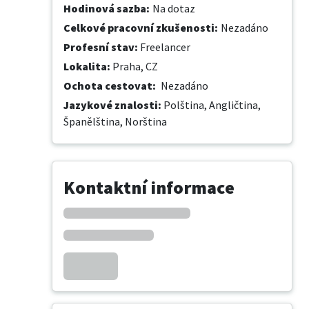
Hodinová sazba
:
Na dotaz
Celkové pracovní zkušenosti
:
Nezadáno
Profesní stav
:
Freelancer
Lokalita
:
Praha, CZ
Ochota cestovat
:
Nezadáno
Jazykové znalosti
:
Polština,
Angličtina,
Španělština,
Norština
Kontaktní informace