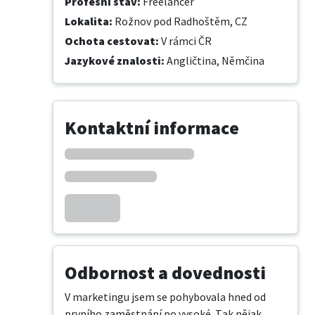
Profesní stav
:
Freelancer
Lokalita
:
Rožnov pod Radhoštěm, CZ
Ochota cestovat
:
V rámci ČR
Jazykové znalosti
:
Angličtina,
Němčina
Kontaktní informace
Odbornost a dovednosti
V marketingu jsem se pohybovala hned od 
prvního zaměstnání po vysoké. Tak nějak 