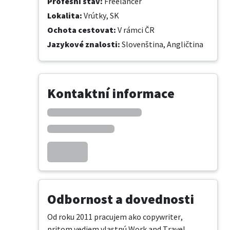
Profesní stav
:
Freelancer
Lokalita
:
Vrútky, SK
Ochota cestovat
:
V rámci ČR
Jazykové znalosti
:
Slovenština,
Angličtina
Kontaktní informace
Odbornost a dovednosti
Od roku 2011 pracujem ako copywriter, 
pritom vediem vlastnú Work and Travel 