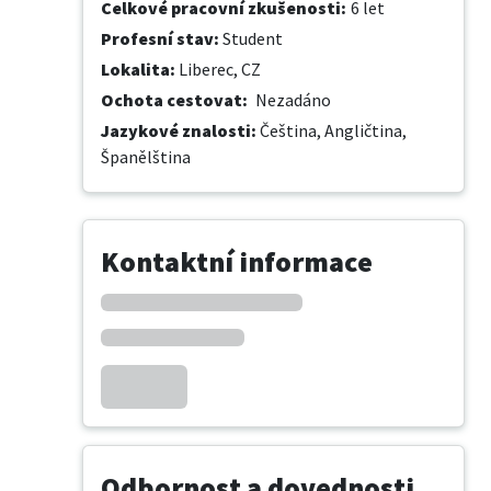
Celkové pracovní zkušenosti
:
6 let
Profesní stav
:
Student
Lokalita
:
Liberec, CZ
Ochota cestovat
:
Nezadáno
Jazykové znalosti
:
Čeština,
Angličtina,
Španělština
Kontaktní informace
Odbornost a dovednosti