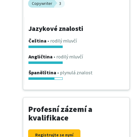
Copywriter
3
Jazykové znalosti
Čeština
• rodilý mluvčí
Angličtina
• rodilý mluvčí
Španělština
• plynulá znalost
Profesní zázemí a
kvalifikace
Registrujte se nyní