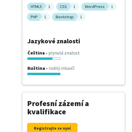
HTML5
1
CSS
1
WordPress
1
PHP
1
Bootstrap
1
Jazykové znalosti
Čeština
• plynulá znalost
Ruština
• rodilý mluvčí
Profesní zázemí a
kvalifikace
Registrujte se nyní