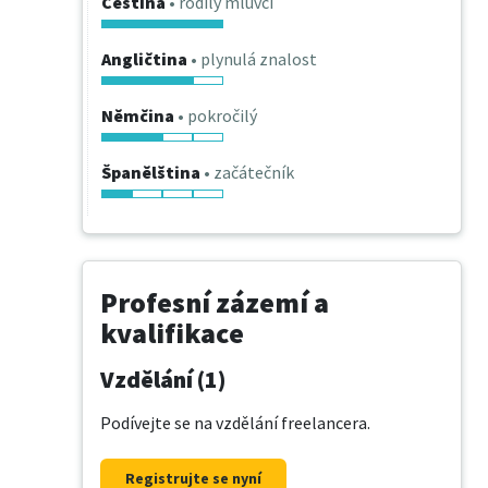
Čeština
• rodilý mluvčí
Angličtina
• plynulá znalost
Němčina
• pokročilý
Španělština
• začátečník
Profesní zázemí a
kvalifikace
Vzdělání (1)
Podívejte se na vzdělání freelancera.
Registrujte se nyní