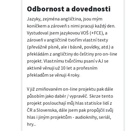
Odbornost a dovednosti
Jazyky, zejména angličtina, jsou mým 
koníčkem a zároveň s nimi pracuji každý den.  
Vystudoval jsem jazykovou VOŠ (+FCE), a 
zároveň v angličtině tvořím vlastní texty 
(převážně písně, ale i básně, povídky, atd.) a 
překládám z angličtiny do češtiny pro on-line 
projekt. Vlastnímu tvůrčímu psaní v AJ se 
aktivně věnuji už 10 let a profesním 
překladům se věnuji 4 roky. 

V již zmiňovaném on-line projektu pak dále 
působím jako dabér / vypravěč.  Skrze tento 
projekt poslouchají můj hlas statisíce lidí z 
ČR a Slovenska, dále jsem pak propůjčil svůj 
hlas i jiným projektům - audioknihy, seriál, 
hry...