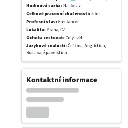
Hodinová sazba
:
Na dotaz
Celkové pracovní zkušenosti
:
5 let
Profesní stav
:
Freelancer
Lokalita
:
Praha, CZ
Ochota cestovat
:
Celý svět
Jazykové znalosti
:
Čeština,
Angličtina,
Ruština,
Španělština
Kontaktní informace