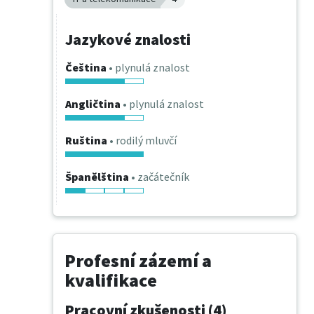
Jazykové znalosti
Čeština
• plynulá znalost
Angličtina
• plynulá znalost
Ruština
• rodilý mluvčí
Španělština
• začátečník
Profesní zázemí a
kvalifikace
Pracovní zkušenosti (4)