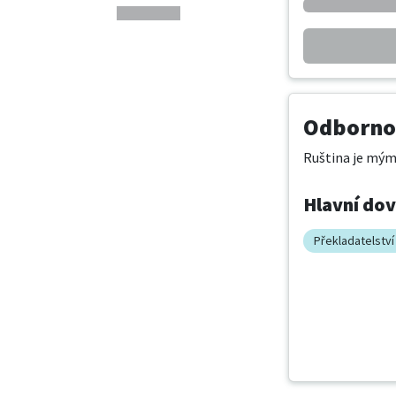
Odbornos
Ruština je mým
Hlavní do
Překladatelství