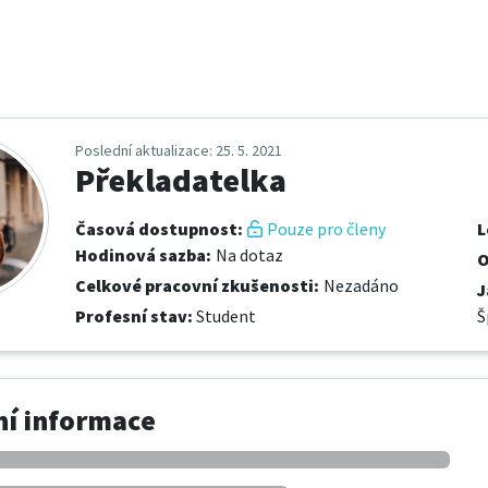
Poslední aktualizace
: 25. 5. 2021
Překladatelka
Časová dostupnost
:
Pouze pro členy
L
Hodinová sazba
:
Na dotaz
O
Celkové pracovní zkušenosti
:
Nezadáno
J
Profesní stav
:
Student
Š
í informace