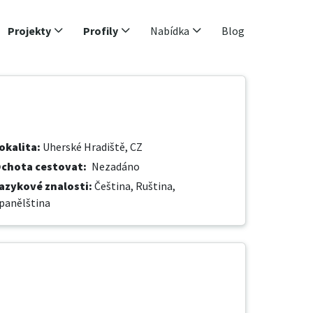
Projekty
Profily
Nabídka
Blog
okalita
:
Uherské Hradiště, CZ
chota cestovat
:
Nezadáno
azykové znalosti
:
Čeština,
Ruština,
panělština