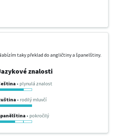
bízím taky překlad do angličtiny a španelštiny.
Jazykové znalosti
Čeština
• plynulá znalost
Ruština
• rodilý mluvčí
Španělština
• pokročilý