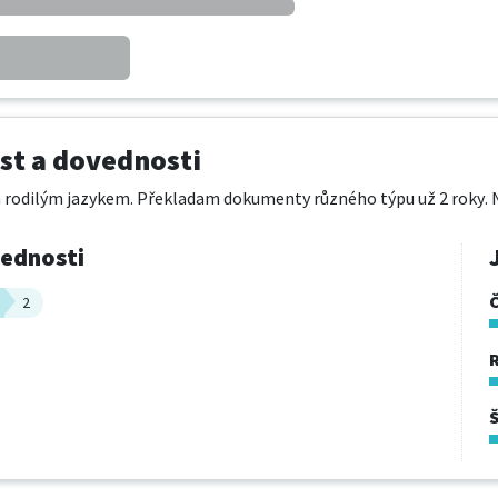
t a dovednosti
 rodilým jazykem. Překladam dokumenty různého týpu už 2 roky. Na
vednosti
2