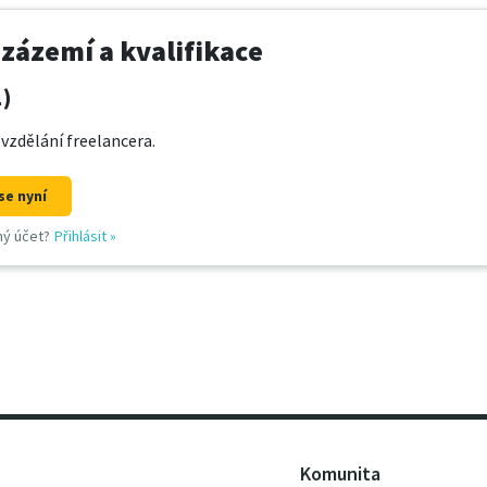
 zázemí a kvalifikace
1)
 vzdělání freelancera.
se nyní
ný účet?
Přihlásit
»
Komunita