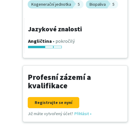
Kogenerační jednotka
5
Biopaliva
5
Jazykové znalosti
Angličtina
• pokročilý
Profesní zázemí a
kvalifikace
Registrujte se nyní
Již máte vytvořený účet?
Přihlásit
»