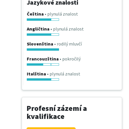
Jazykové znalosti
Čeština
• plynulá znalost
Angličtina
• plynulá znalost
Slovenština
• rodilý mluvčí
Francouzština
• pokročilý
Italština
• plynulá znalost
Profesní zázemí a
kvalifikace