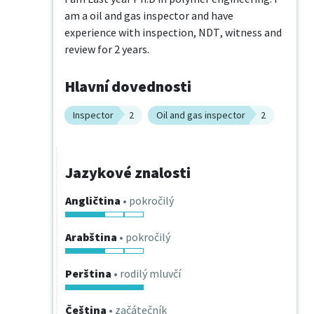
am a oil and gas inspector and have 
experience with inspection, NDT, witness and 
review for 2 years.
Hlavní dovednosti
Inspector
2
Oil and gas inspector
2
Jazykové znalosti
Angličtina
• pokročilý
Arabština
• pokročilý
Perština
• rodilý mluvčí
Čeština
• začátečník