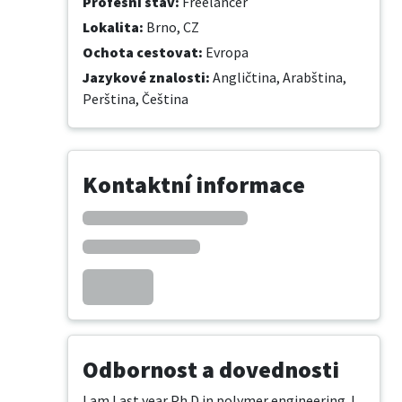
Profesní stav
:
Freelancer
Lokalita
:
Brno, CZ
Ochota cestovat
:
Evropa
Jazykové znalosti
:
Angličtina,
Arabština,
Perština,
Čeština
Kontaktní informace
Odbornost a dovednosti
I am Last year Ph.D in polymer engineering. I 