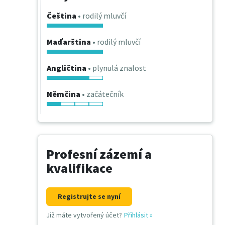
Čeština
• rodilý mluvčí
Maďarština
• rodilý mluvčí
Angličtina
• plynulá znalost
Němčina
• začátečník
Profesní zázemí a
kvalifikace
Registrujte se nyní
Již máte vytvořený účet?
Přihlásit
»