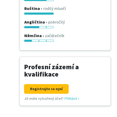
Ruština
• rodilý mluvčí
Angličtina
• pokročilý
Němčina
• začátečník
Profesní zázemí a
kvalifikace
Registrujte se nyní
Již máte vytvořený účet?
Přihlásit
»