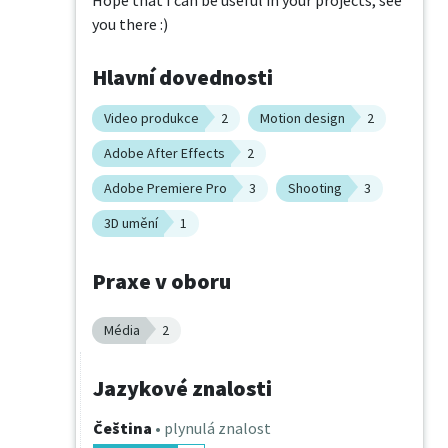
Hope that I can be useful in your projects, see 
you there :)
Hlavní dovednosti
Video produkce
2
Motion design
2
Adobe After Effects
2
Adobe Premiere Pro
3
Shooting
3
3D umění
1
Praxe v oboru
Média
2
Jazykové znalosti
Čeština
• plynulá znalost