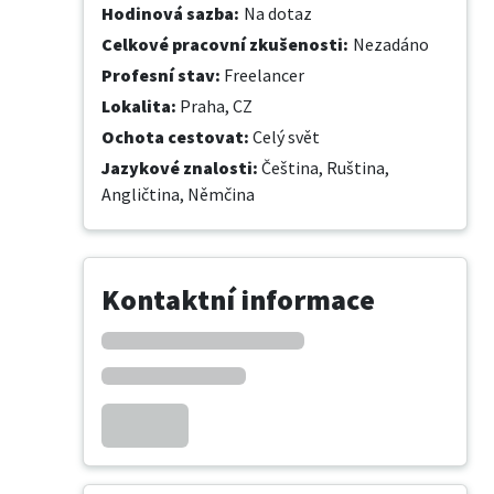
Hodinová sazba
:
Na dotaz
Celkové pracovní zkušenosti
:
Nezadáno
Profesní stav
:
Freelancer
Lokalita
:
Praha, CZ
Ochota cestovat
:
Celý svět
Jazykové znalosti
:
Čeština,
Ruština,
Angličtina,
Němčina
Kontaktní informace