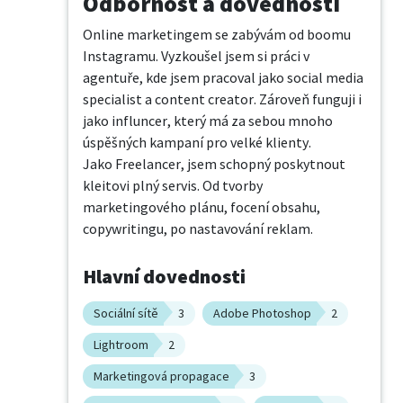
Odbornost a dovednosti
Online marketingem se zabývám od boomu 
Instagramu. Vyzkoušel jsem si práci v 
agentuře, kde jsem pracoval jako social media 
specialist a content creator. Zároveň funguji i 
jako influncer, který má za sebou mnoho 
úspěšných kampaní pro velké klienty. 

Jako Freelancer, jsem schopný poskytnout 
kleitovi plný servis. Od tvorby 
marketingového plánu, focení obsahu, 
copywritingu, po nastavování reklam.
Hlavní dovednosti
Sociální sítě
3
Adobe Photoshop
2
Lightroom
2
Marketingová propagace
3