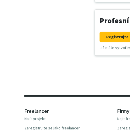
Profesní
Registrujte 
Již máte vytvoře
Freelancer
Firmy
Najít projekt
Najít f
Zaregistrujte se jako freelancer
Zaregis