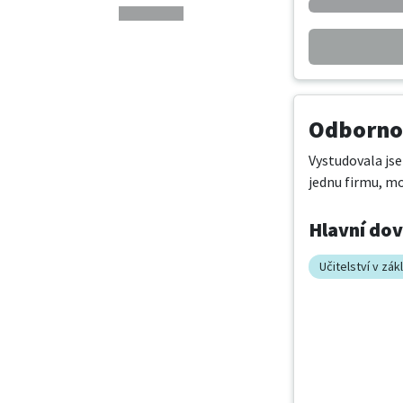
Odbornos
Vystudovala jse
jednu firmu, m
Hlavní do
Učitelství v zá