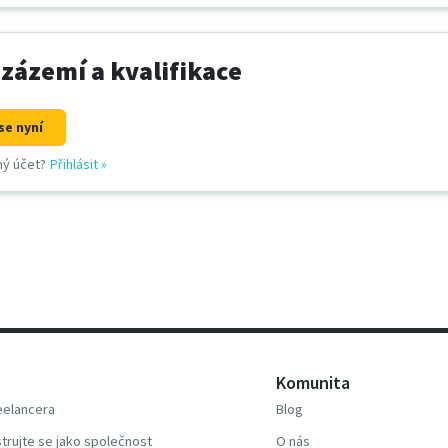
 zázemí a kvalifikace
se nyní
ný účet?
Přihlásit
»
Komunita
reelancera
Blog
trujte se jako společnost
O nás