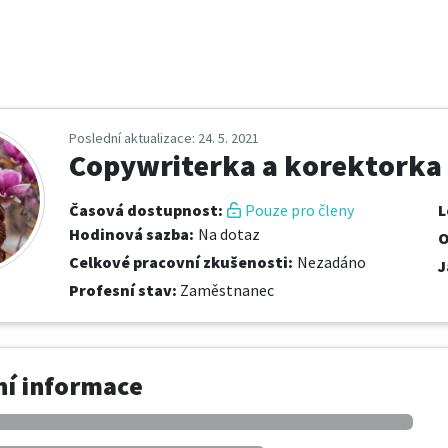
Poslední aktualizace
: 24. 5. 2021
Copywriterka a korektorka
Časová dostupnost
:
Pouze pro členy
L
Hodinová sazba
:
Na dotaz
O
Celkové pracovní zkušenosti
:
Nezadáno
J
Profesní stav
:
Zaměstnanec
í informace