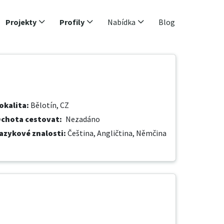
Projekty
Profily
Nabídka
Blog
okalita
:
Bělotín, CZ
chota cestovat
:
Nezadáno
azykové znalosti
:
Čeština,
Angličtina,
Němčina