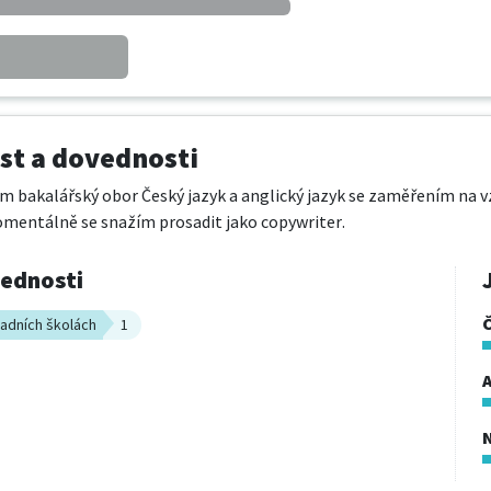
t a dovednosti
m bakalářský obor Český jazyk a anglický jazyk se zaměřením na vz
omentálně se snažím prosadit jako copywriter.
vednosti
kladních školách
1
A