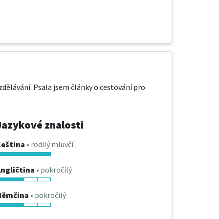
dělávání. Psala jsem články o cestování pro 
Jazykové znalosti
Čeština
• rodilý mluvčí
ngličtina
• pokročilý
Němčina
• pokročilý