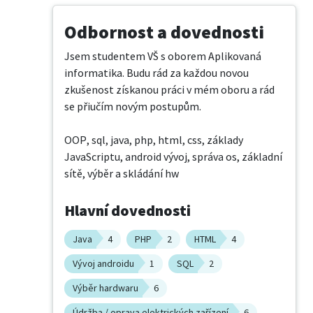
Odbornost a dovednosti
Jsem studentem VŠ s oborem Aplikovaná 
informatika. Budu rád za každou novou 
zkušenost získanou práci v mém oboru a rád 
se přiučím novým postupům.

OOP, sql, java, php, html, css, základy 
JavaScriptu, android vývoj, správa os, základní 
sítě, výběr a skládání hw
Hlavní dovednosti
Java
4
PHP
2
HTML
4
Vývoj androidu
1
SQL
2
Výběr hardwaru
6
Údržba / oprava elektrických zařízení
6