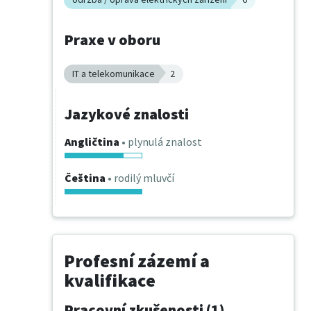
Praxe v oboru
IT a telekomunikace
2
Jazykové znalosti
Angličtina
• plynulá znalost
Čeština
• rodilý mluvčí
Profesní zázemí a
kvalifikace
Pracovní zkušenosti (1)