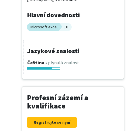
Hlavní dovednosti
Microsoft excel
10
Jazykové znalosti
Čeština
• plynulá znalost
Profesní zázemí a
kvalifikace
Registrujte se nyní