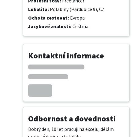
Profesní stav
:
Freelancer
Lokalita
:
Polabiny (Pardubice 9), CZ
Ochota cestovat
:
Evropa
Jazykové znalosti
:
Čeština
Kontaktní informace
Odbornost a dovednosti
Dobrý den, 10 let pracuji na excelu, dělám 
grafický design a tak dále