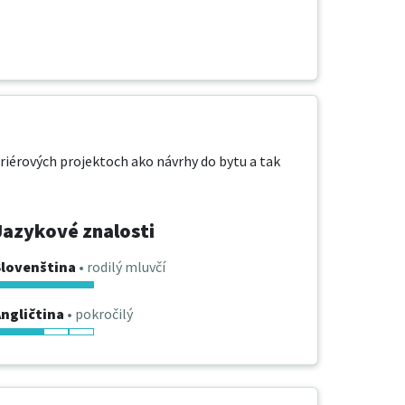
riérových projektoch ako návrhy do bytu a tak 
Jazykové znalosti
Slovenština
• rodilý mluvčí
ngličtina
• pokročilý