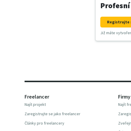
Profesní
Registrujte 
Již máte vytvoře
Freelancer
Firmy
Najít projekt
Najít f
Zaregistrujte se jako freelancer
Zaregis
Články pro freelancery
Zveřejn