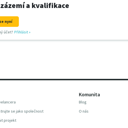
 zázemí a kvalifikace
se nyní
ný účet?
Přihlásit
»
Komunita
reelancera
Blog
trujte se jako společnost
O nás
it projekt