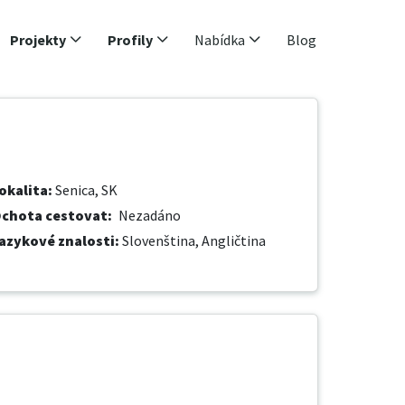
Projekty
Profily
Nabídka
Blog
okalita
:
Senica, SK
chota cestovat
:
Nezadáno
azykové znalosti
:
Slovenština,
Angličtina