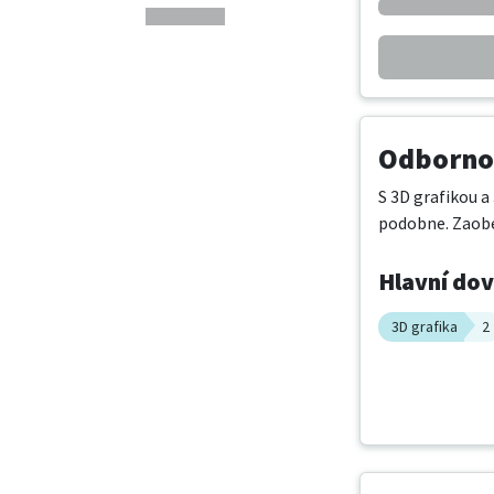
Odbornos
S 3D grafikou a
podobne. Zaobe
Hlavní do
3D grafika
2