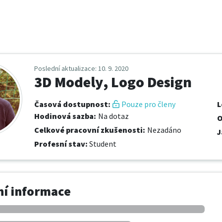
Poslední aktualizace
: 10. 9. 2020
3D Modely, Logo Design
Časová dostupnost
:
Pouze pro členy
L
Hodinová sazba
:
Na dotaz
O
Celkové pracovní zkušenosti
:
Nezadáno
J
Profesní stav
:
Student
í informace