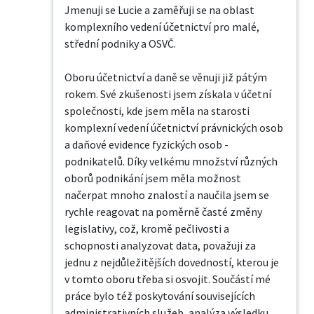
Jmenuji se Lucie a zaměřuji se na oblast 
komplexního vedení účetnictví pro malé, 
střední podniky a OSVČ.

Oboru účetnictví a daně se věnuji již pátým 
rokem. Své zkušenosti jsem získala v účetní 
společnosti, kde jsem měla na starosti 
komplexní vedení účetnictví právnických osob 
a daňové evidence fyzických osob - 
podnikatelů. Díky velkému množství různých 
oborů podnikání jsem měla možnost 
načerpat mnoho znalostí a naučila jsem se 
rychle reagovat na poměrně časté změny 
legislativy, což, kromě pečlivosti a 
schopnosti analyzovat data, považuji za 
jednu z nejdůležitějších dovedností, kterou je 
v tomto oboru třeba si osvojit. Součástí mé 
práce bylo též poskytování souvisejících 
administrativních služeb, analýza výsledku 