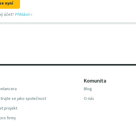
se nyní
ný účet?
Přihlásit
»
Komunita
reelancera
Blog
trujte se jako společnost
O nás
it projekt
pro firmy