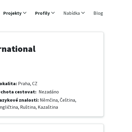
Projekty
Profily
Nabídka
Blog
rnational
okalita
:
Praha, CZ
chota cestovat
:
Nezadáno
azykové znalosti
:
Němčina,
Čeština,
ngličtina,
Ruština,
Kazaština