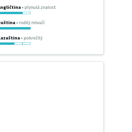
ngličtina
• plynulá znalost
Ruština
• rodilý mluvčí
Kazaština
• pokročilý