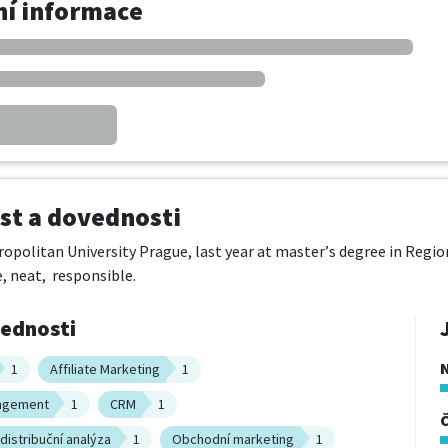
í informace
t a dovednosti
opolitan University Prague, last year at master’s degree in Region
 neat,  responsible.
vednosti
1
Affiliate Marketing
1
agement
1
CRM
1
distribuční analýza
1
Obchodní marketing
1