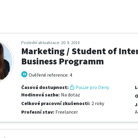
Poslední aktualizace
: 20. 8. 2018
Marketing / Student of Inte
Business Programm
Ověřené reference
:
4
Časová dostupnost
:
Pouze pro členy
L
Hodinová sazba
:
Na dotaz
O
Celkové pracovní zkušenosti
:
2 roky
J
Profesní stav
:
Freelancer
A