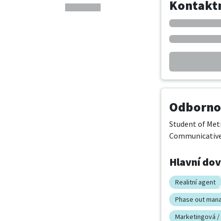
Kontaktn
Odbornos
Student of Metr
Communicative,
Hlavní do
Realitní agent
Phase out man
Marketingová / 