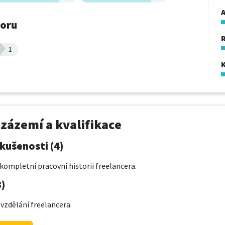
A
boru
1
 zázemí a kvalifikace
kušenosti (4)
kompletní pracovní historii freelancera.
3)
 vzdělání freelancera.