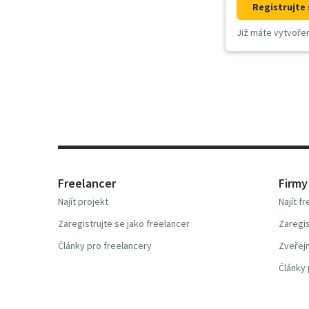
Registrujte 
Již máte vytvoře
Freelancer
Firmy
Najít projekt
Najít f
Zaregistrujte se jako freelancer
Zaregis
Články pro freelancery
Zveřejn
Články 