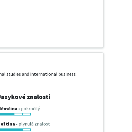
al studies and international business. 
Jazykové znalosti
Němčina
• pokročilý
Čeština
• plynulá znalost