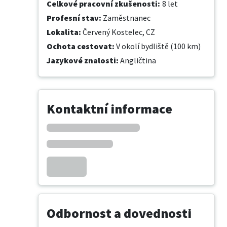
Celkové pracovní zkušenosti
:
8 let
Profesní stav
:
Zaměstnanec
Lokalita
:
Červený Kostelec, CZ
Ochota cestovat
:
V okolí bydliště (100 km)
Jazykové znalosti
:
Angličtina
Kontaktní informace
Odbornost a dovednosti