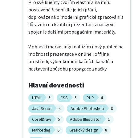
Pro své klienty tvořím vlastní a na míru 
postavená řešení dle jejich přání, 
doprovázená o moderní grafické zpracování s 
důrazem na kvalitní prezentaci značky ve 
spojení s dalšími propagačními materiály.

V oblasti marketingu nabízím nový pohled na 
možnosti prezentace v online i offline 
prostředí, výběr komunikačních kanálů a 
nastavení způsobu propagace značky.
Hlavní dovednosti
HTML
5
CSS
5
PHP
4
JavaScript
4
Adobe Photoshop
8
CorelDraw
5
Adobe Illustrator
1
Marketing
6
Grafický design
8