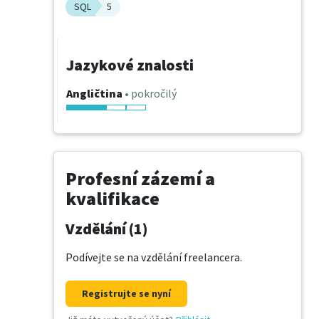
SQL
5
Jazykové znalosti
Angličtina
• pokročilý
Profesní zázemí a
kvalifikace
Vzdělání (1)
Podívejte se na vzdělání freelancera.
Registrujte se nyní