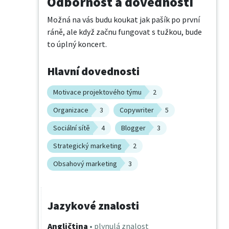
Odbornost a dovednosti
Možná na vás budu koukat jak pašík po první 
ráně, ale když začnu fungovat s tužkou, bude 
to úplný koncert.
Hlavní dovednosti
Motivace projektového týmu
2
Organizace
3
Copywriter
5
Sociální sítě
4
Blogger
3
Strategický marketing
2
Obsahový marketing
3
Jazykové znalosti
Angličtina
• plynulá znalost