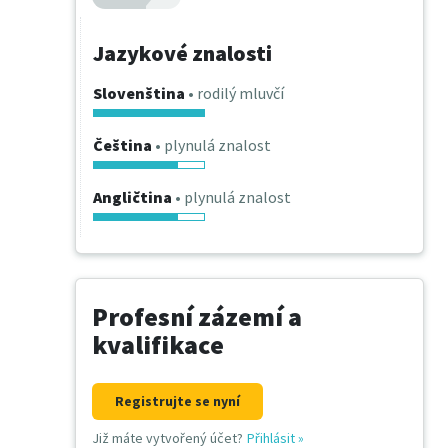
Jazykové znalosti
Slovenština
• rodilý mluvčí
Čeština
• plynulá znalost
Angličtina
• plynulá znalost
Profesní zázemí a
kvalifikace
Registrujte se nyní
Již máte vytvořený účet?
Přihlásit
»