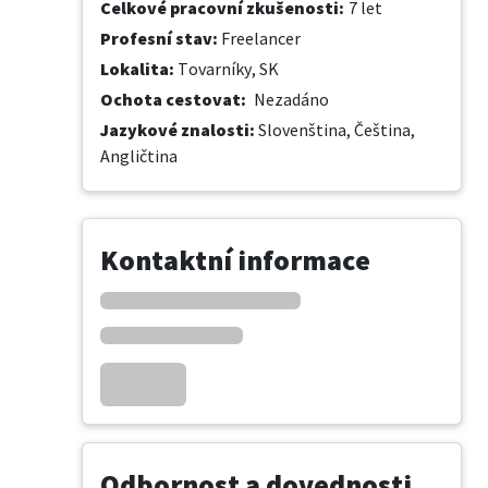
Celkové pracovní zkušenosti
:
7 let
Profesní stav
:
Freelancer
Lokalita
:
Tovarníky, SK
Ochota cestovat
:
Nezadáno
Jazykové znalosti
:
Slovenština,
Čeština,
Angličtina
Kontaktní informace
Odbornost a dovednosti