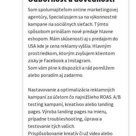
Som spolumajiteľom online marketingovej 
agentúry, špecializujem sa na výkonnostné 
kampane na sociálnych sieťach. Týmto 
spôsobom prinášam nové predaje hlavne 
eshopom. Mám skúsenosti aj s predajom do 
USA kde je cena reklamy vyššia. Hlavným 
prostriedkom, ktorým zvyšujem klientom 
zisky je Facebook a Instagram. 

Som vám plne k dispozícii a rád pomôžem 
alebo poradím aj zadarmo.

Nastavovanie a optimalizácia reklamných 
kampaní za účelom čo najnižšieho ROAS. A/B 
testing kampaní, kreatívov alebo landing 
pages. Výroba landing pages na mieru, 
prípadne troubleshooting, úprava a 
testovanie tých vašich. 

Prispôsobovanie kreatív či už videa alebo 