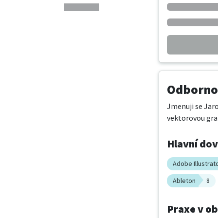
Odbornos
Jmenuji se Jaro
vektorovou graf
Hlavní do
Adobe Illustrat
Ableton
8
Praxe v o