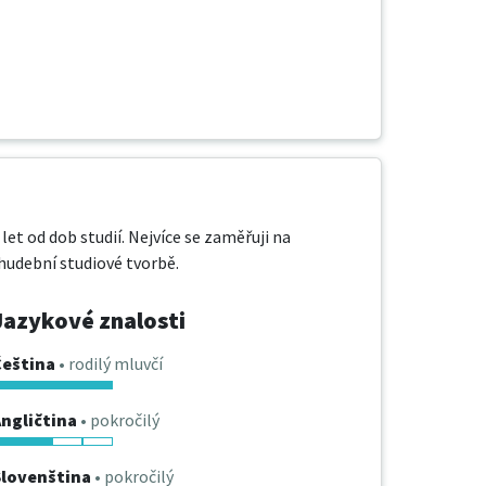
let od dob studií. Nejvíce se zaměřuji na 
 hudební studiové tvorbě.
Jazykové znalosti
Čeština
• rodilý mluvčí
ngličtina
• pokročilý
Slovenština
• pokročilý