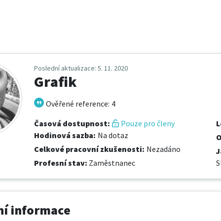
Poslední aktualizace
: 5. 11. 2020
Grafik
Ověřené reference
:
4
Časová dostupnost
:
Pouze pro členy
L
Hodinová sazba
:
Na dotaz
O
Celkové pracovní zkušenosti
:
Nezadáno
J
Profesní stav
:
Zaměstnanec
S
í informace