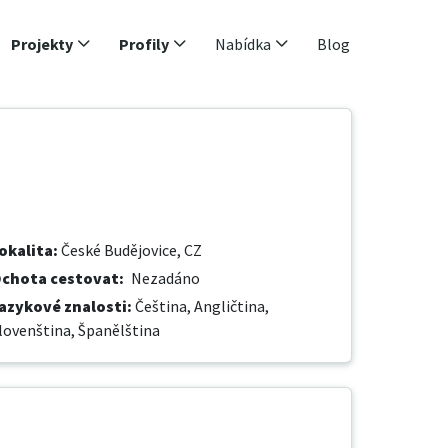
Projekty
Profily
Nabídka
Blog
okalita
:
České Budějovice, CZ
chota cestovat
:
Nezadáno
azykové znalosti
:
Čeština,
Angličtina,
lovenština,
Španělština