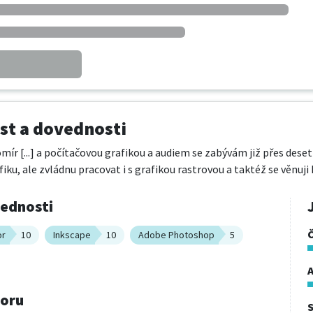
t a dovednosti
mír [...] a počítačovou grafikou a audiem se zabývám již přes deset 
iku, ale zvládnu pracovat i s grafikou rastrovou a taktéž se věnuji
vednosti
or
10
Inkscape
10
Adobe Photoshop
5
A
boru