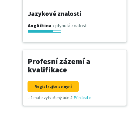
Jazykové znalosti
Angličtina
• plynulá znalost
Profesní zázemí a
kvalifikace
Registrujte se nyní
Již máte vytvořený účet?
Přihlásit
»