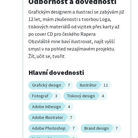
Odbornost a dovednosti
Grafickým designem a ilustrací se zabývám již 
12 let, mám zkušenosti s tvorbou Loga, 
tiskových materiálů od vizitek přes karty až 
po cover CD pro českého Rapera

Obzvláště mne baví ilustrovat, najít vyšší 
smysl v na pohled nezajímavém projektu. 

Žít, učit se, tvořit
Hlavní dovednosti
Grafický design
7
Ilustrátor
12
Fotograf
3
Tiskový design
4
Adobe InDesign
4
Adobe Illustrator
7
Adobe Photoshop
7
Brand design
7