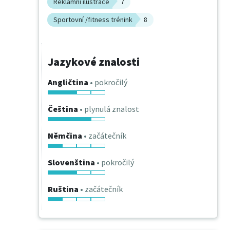
Reklamní ilustrace
7
Sportovní /fitness trénink
8
Jazykové znalosti
Angličtina
• pokročilý
Čeština
• plynulá znalost
Němčina
• začátečník
Slovenština
• pokročilý
Ruština
• začátečník