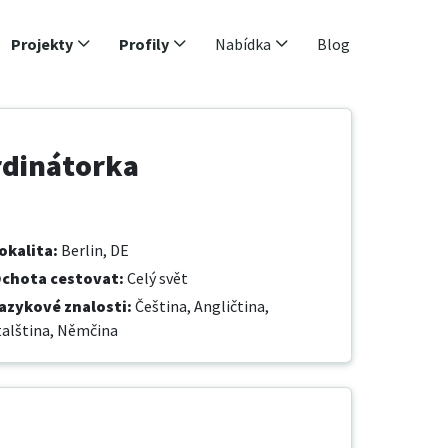
Projekty
Profily
Nabídka
Blog
rdinátorka
okalita
:
Berlin, DE
chota cestovat
:
Celý svět
azykové znalosti
:
Čeština,
Angličtina,
talština,
Němčina