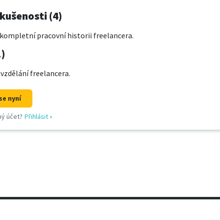
kušenosti (4)
kompletní pracovní historii freelancera.
1)
 vzdělání freelancera.
se nyní
ný účet?
Přihlásit
»