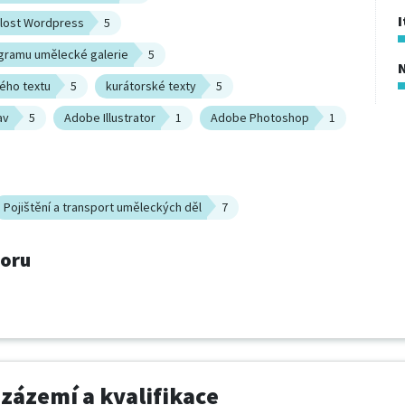
I
alost Wordpress
5
gramu umělecké galerie
5
ého textu
5
kurátorské texty
5
av
5
Adobe Illustrator
1
Adobe Photoshop
1
Pojištění a transport uměleckých děl
7
boru
 zázemí a kvalifikace