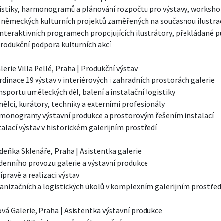
istiky, harmonogramů a plánování rozpočtu pro výstavy, workshopy
německých kulturních projektů zaměřených na současnou ilustrac
nteraktivních programech propojujících ilustrátory, překládané p
rodukční podpora kulturních akcí

lerie Villa Pellé, Praha | Produkční výstav

dinace 19 výstav v interiérových i zahradních prostorách galerie

sportu uměleckých děl, balení a instalační logistiky

ělci, kurátory, techniky a externími profesionály

monogramy výstavní produkce a prostorovým řešením instalací

alací výstav v historickém galerijním prostředí

Zdeňka Sklenáře, Praha | Asistentka galerie

enního provozu galerie a výstavní produkce

ípravě a realizaci výstav

nizačních a logistických úkolů v komplexním galerijním prostředí
ová Galerie, Praha | Asistentka výstavní produkce
