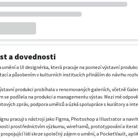
t a dovednosti
 umění a UI designérka, která pracuje na pomezí výstavní produkce
tací a působením v kulturních institucích přináším do návrhu rozhra
ýstavní produkci probíhala v renomovaných galeriích, včetně Galeri
em se podílela na produkci a managementu výstav. Mezi mé odpověd
tových zpráv, podpora umělců a úzká spolupráce s kurátory a inter
signu pracuji s nástroji jako Figma, Photoshop a Illustrator a navr
nosti prostřednictvím výzkumu, wireframů, prototypování a iterati
 propojující lidi skrze společný zájem o umění, a PocketVault, apli