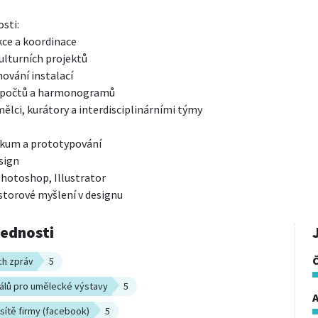
sti:

ce a koordinace

turních projektů

ování instalací

zpočtů a harmonogramů

ělci, kurátory a interdisciplinárními týmy

zkum a prototypování

ign

hotoshop, Illustrator

storové myšlení v designu
vednosti
ch zpráv
5
iálů pro umělecké výstavy
5
A
 sítě firmy (facebook)
5