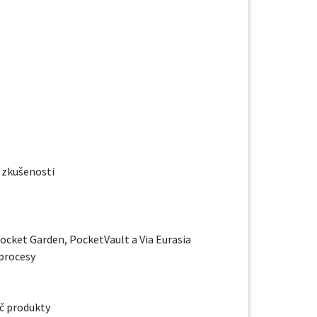
 zkušenosti

ocket Garden, PocketVault a Via Eurasia

procesy

č produkty
