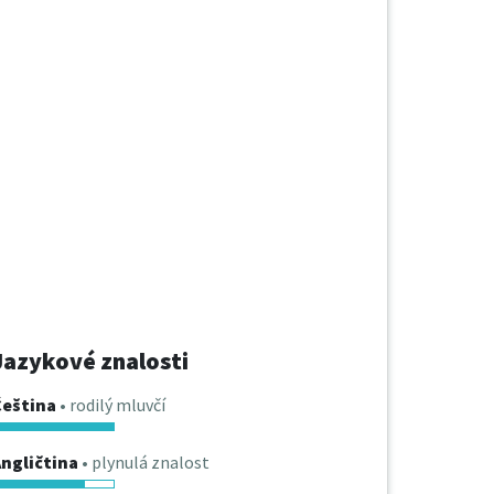
Jazykové znalosti
Čeština
• rodilý mluvčí
ngličtina
• plynulá znalost