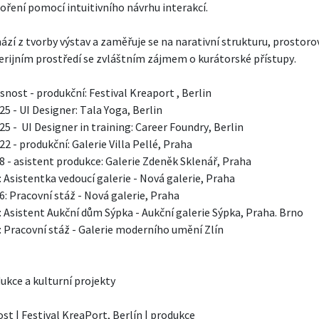
oření pomocí intuitivního návrhu interakcí.

ází z tvorby výstav a zaměřuje se na narativní strukturu, prostorov
lerijním prostředí se zvláštním zájmem o kurátorské přístupy.

snost - produkční: Festival Kreaport , Berlin

5 - UI Designer: Tala Yoga, Berlin

5 -  UI Designer in training: Career Foundry, Berlin

2 - produkční: Galerie Villa Pellé, Praha

8 - asistent produkce: Galerie Zdeněk Sklenář, Praha

: Asistentka vedoucí galerie - Nová galerie, Praha

6: Pracovní stáž - Nová galerie, Praha

: Asistent Aukční dům Sýpka - Aukční galerie Sýpka, Praha. Brno

: Pracovní stáž - Galerie moderního umění Zlín 

ukce a kulturní projekty

st | Festival KreaPort, Berlín | produkce
