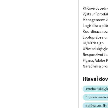
Klíčové dovedno
Výstavní produk
Management kul
Logistika a plán
Koordinace ro
Spolupráce s um
UI/UX design

Uživatelský vý
Responzivní des
Figma, Adobe P
Narativní a pro
Hlavní do
Tvorba tiskový
Příprava mater
Správa sociální