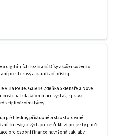
 a digitálních rozhraní. Díky zkušenostem s 
ní prostorový a narativní přístup.

e Villa Pellé, Galerie Zdeňka Sklenáře a Nové 
nosti patřila koordinace výstav, správa 
disciplinárními týmy.

huji přehledné, přístupné a strukturované 
vních designových procesů. Mezi projekty patří 
kace pro osobní finance navržená tak, aby 