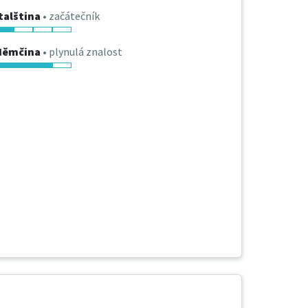
talština
• začátečník
Němčina
• plynulá znalost