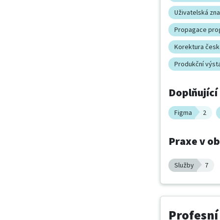
Uživatelská zn
Propagace pro
Korektura česk
Produkční výst
Doplňující
Figma
2
Praxe v o
Služby
7
Profesní