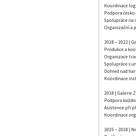
Koordinace log
Podpora česko-
Spolupráce na i
Organizační a p
2018 – 2022 | Ga
Produkce a koor
Organizace tran
Spolupráce s um
Dohled nad har
Koordinace inst
2018 | Galerie 
Podpora každod
Asistence při př
Koordinace orga
2015 – 2018 | N