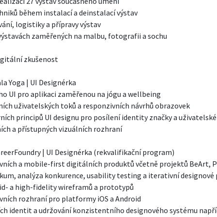
realizaci 27 výstav současného umění

niků během instalací a deinstalací výstav

ní, logistiky a přípravy výstav

výstavách zaměřených na malbu, fotografii a sochu

igitální zkušenost

la Yoga | UI Designérka

o UI pro aplikaci zaměřenou na jógu a wellbeing

ních uživatelských toků a responzivních návrhů obrazovek

ích principů UI designu pro posílení identity značky a uživatelské
ch a přístupných vizuálních rozhraní

areerFoundry | UI Designérka (rekvalifikační program)

ních a mobile-first digitálních produktů včetně projektů BeArt, P
kum, analýza konkurence, usability testing a iterativní designové 
d- a high-fidelity wireframů a prototypů

ních rozhraní pro platformy iOS a Android

ích identit a udržování konzistentního designového systému napří