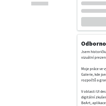
Odbornos
Jsem historička
vizuální prezen
Moje práce ve v
Galerie, kde js
rozpočtů a gran
V oblasti UI de
digitální zkuše
BeArt, aplikace