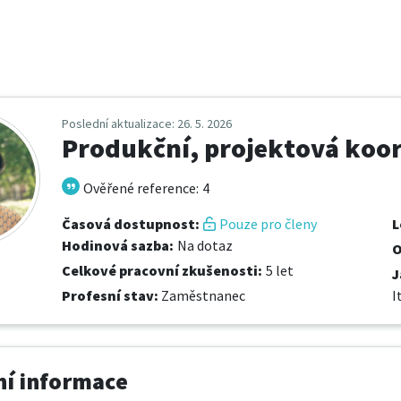
Poslední aktualizace
: 26. 5. 2026
Produkční, projektová koo
Ověřené reference
:
4
Časová dostupnost
:
Pouze pro členy
L
Hodinová sazba
:
Na dotaz
O
Celkové pracovní zkušenosti
:
5 let
J
Profesní stav
:
Zaměstnanec
I
í informace