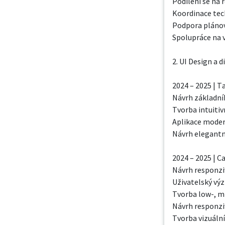
Podílení se na 
Koordinace tech
Podpora plánová
Spolupráce na 
2. UI Design a d
2024 – 2025 | Ta
Návrh základníh
Tvorba intuitiv
Aplikace modern
Návrh elegantní
2024 – 2025 | C
Návrh responziv
Uživatelský výz
Tvorba low-, mi
Návrh responziv
Tvorba vizuáln