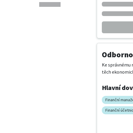
Odbornos
Ke správnému r
těch ekonomick
Hlavní do
Finanční manaž
Finanční účetnic