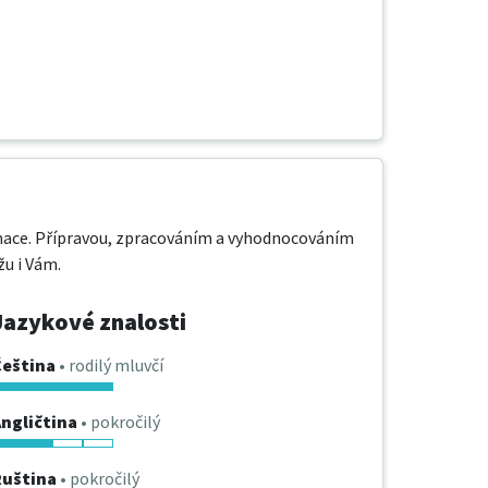
mace. Přípravou, zpracováním a vyhodnocováním 
u i Vám.
Jazykové znalosti
Čeština
• rodilý mluvčí
ngličtina
• pokročilý
Ruština
• pokročilý