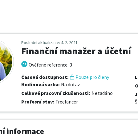
Poslední aktualizace
: 4. 2. 2021
Finanční manažer a účetní
Ověřené reference
:
3
Časová dostupnost
:
Pouze pro členy
L
Hodinová sazba
:
Na dotaz
O
Celkové pracovní zkušenosti
:
Nezadáno
J
Profesní stav
:
Freelancer
Š
í informace