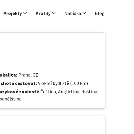
Projekty
Profily
Nabídka
Blog
okalita
:
Praha, CZ
chota cestovat
:
V okolí bydliště (100 km)
azykové znalosti
:
Čeština,
Angličtina,
Ruština,
panělština