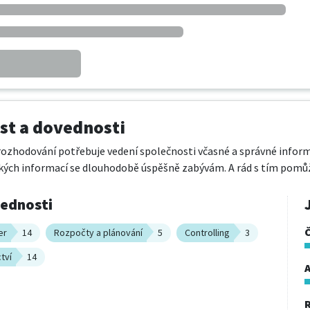
t a dovednosti
ozhodování potřebuje vedení společnosti včasné a správné infor
ých informací se dlouhodobě úspěšně zabývám. A rád s tím pomůž
vednosti
er
14
Rozpočty a plánování
5
Controlling
3
tví
14
A