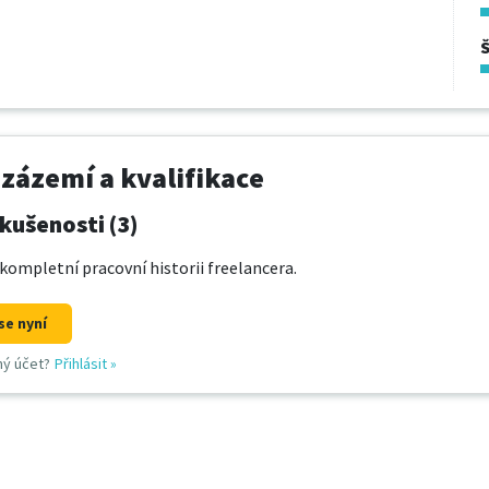
 zázemí a kvalifikace
kušenosti (3)
kompletní pracovní historii freelancera.
se nyní
ný účet?
Přihlásit
»