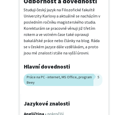
Odbornost a dovednosti
Studuji český jazyk na Filozofické fakultě 
Univerzity Karlovy a aktuálně se nacházím v 
posledním ročníku magisterského studia. 
Korekturám se pracovně věnuji již třetím 
rokem a ve volném čase také opravuji 
bakalářské práce nebo články na blog. Ráda 
se v českém jazyce dále vzdělávám, a proto 
jsou mé znalosti stále na vyšší úrovni.
Hlavní dovednosti
Práce na PC - internet, MS Office, program
5
Beey
Jazykové znalosti
Angličtina
• pokročilý