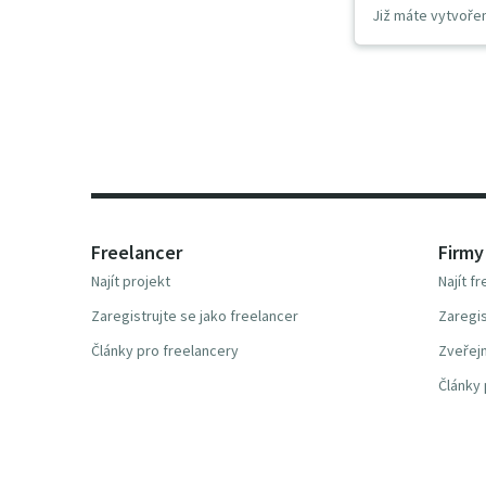
Již máte vytvoře
Freelancer
Firmy
Najít projekt
Najít f
Zaregistrujte se jako freelancer
Zaregis
Články pro freelancery
Zveřejn
Články 