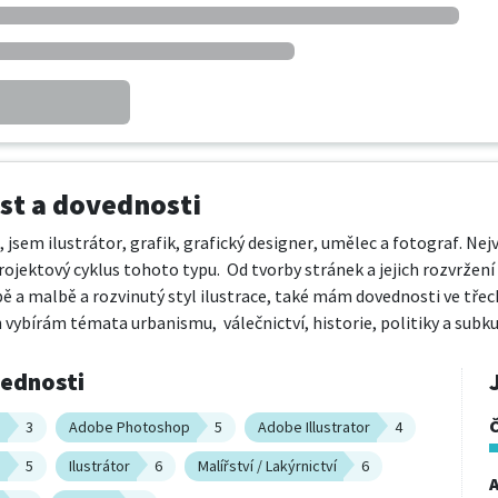
t a dovednosti
, jsem ilustrátor, grafik, grafický designer, umělec a fotograf. Ne
rojektový cyklus tohoto typu.  Od tvorby stránek a jejich rozvržen
bě a malbě a rozvinutý styl ilustrace, také mám dovednosti ve třech 
h vybírám témata urbanismu,  válečnictví, historie, politiky a su
vednosti
n
3
Adobe Photoshop
5
Adobe Illustrator
4
n
5
Ilustrátor
6
Malířství / Lakýrnictví
6
A