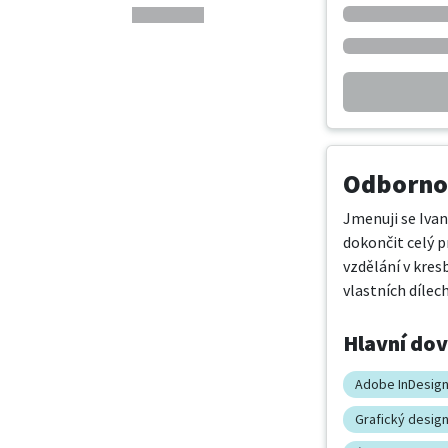
Odbornos
Jmenuji se Ivan
dokončit celý p
vzdělání v kres
vlastních dílec
Hlavní do
Adobe InDesig
Grafický desig