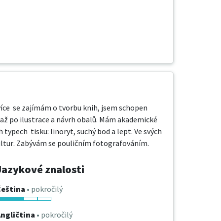
jvíce  se zajímám o tvorbu knih, jsem schopen 
í až po ilustrace a návrh obalů. Mám akademické  
typech  tisku: linoryt, suchý bod a lept. Ve svých 
bkultur. Zabývám se pouličním fotografováním.
Jazykové znalosti
Čeština
• pokročilý
ngličtina
• pokročilý