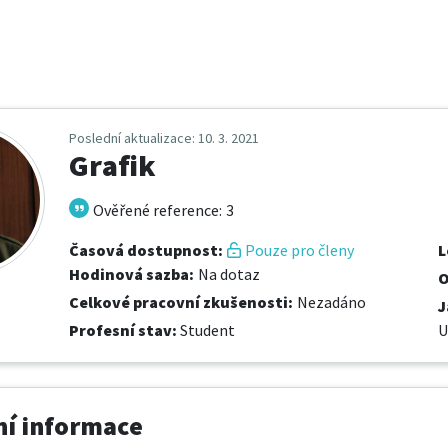
Poslední aktualizace
: 10. 3. 2021
Grafik
Ověřené reference
:
3
Časová dostupnost
:
Pouze pro členy
L
Hodinová sazba
:
Na dotaz
O
Celkové pracovní zkušenosti
:
Nezadáno
J
Profesní stav
:
Student
U
í informace