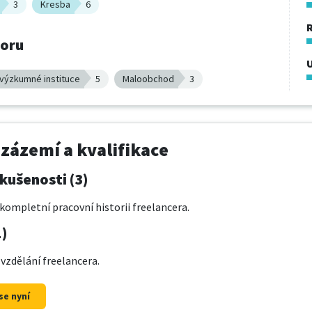
3
Kresba
6
boru
U
 výzkumné instituce
5
Maloobchod
3
 zázemí a kvalifikace
kušenosti (3)
kompletní pracovní historii freelancera.
1)
 vzdělání freelancera.
se nyní