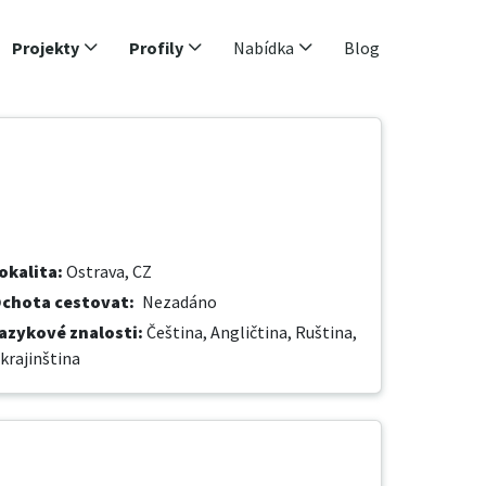
Projekty
Profily
Nabídka
Blog
okalita
:
Ostrava, CZ
chota cestovat
:
Nezadáno
azykové znalosti
:
Čeština,
Angličtina,
Ruština,
krajinština