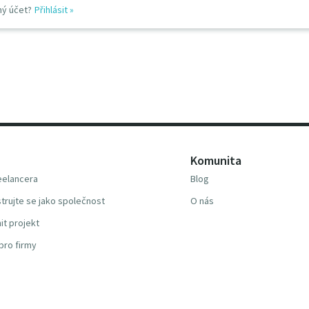
ný účet?
Přihlásit
»
Komunita
reelancera
Blog
trujte se jako společnost
O nás
it projekt
pro firmy