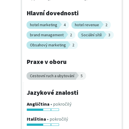
Hlavní dovednosti
hotel marketing
4
hotel revenue
2
brand management
2
Sociální sítě
3
Obsahový marketing
2
Praxe v oboru
Cestovní ruch a ubytování
5
Jazykové znalosti
Angličtina
• pokročilý
Italština
• pokročilý