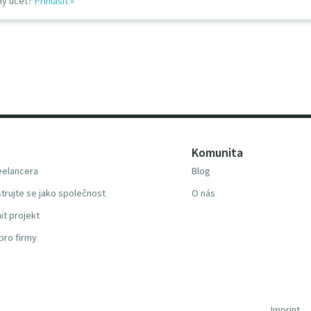
ný účet?
Přihlásit
»
Komunita
reelancera
Blog
trujte se jako společnost
O nás
it projekt
pro firmy
Imprint