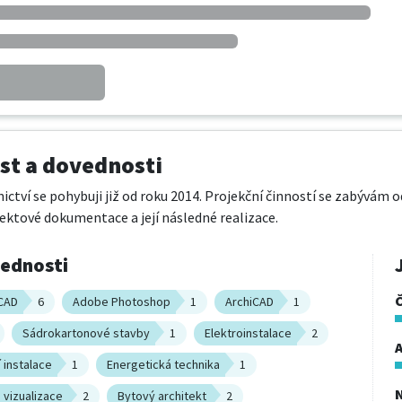
t a dovednosti
ictví se pohybuji již od roku 2014. Projekční činností se zabývám o
ektové dokumentace a její následné realizace.
vednosti
CAD
6
Adobe Photoshop
1
ArchiCAD
1
Sádrokartonové stavby
1
Elektroinstalace
2
A
 instalace
1
Energetická technika
1
 vizualizace
2
Bytový architekt
2