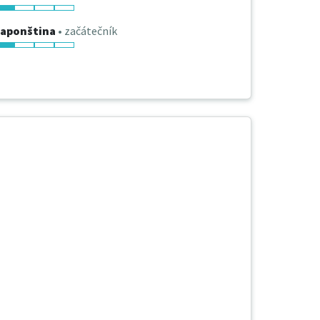
Japonština
• začátečník