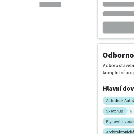
Odbornos
V oboru stavebn
kompletní proj
Hlavní do
Autodesk Auto
Sketchup
6
Plynové a vodní
Architektonická