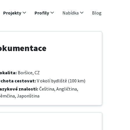
Projekty
Profily
Nabídka
Blog
dokumentace
okalita
:
Boršice, CZ
chota cestovat
:
V okolí bydliště (100 km)
azykové znalosti
:
Čeština,
Angličtina,
ěmčina,
Japonština