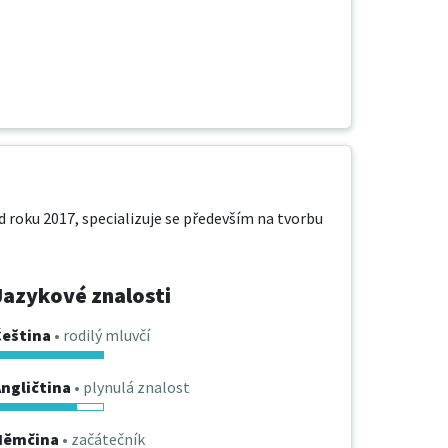
d roku 2017, specializuje se především na tvorbu 
Jazykové znalosti
Čeština
• rodilý mluvčí
ngličtina
• plynulá znalost
Němčina
• začátečník