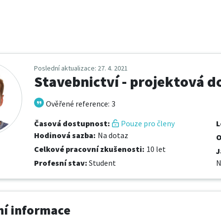
Poslední aktualizace
: 27. 4. 2021
Stavebnictví - projektová 
Ověřené reference
:
3
Časová dostupnost
:
Pouze pro členy
L
Hodinová sazba
:
Na dotaz
O
Celkové pracovní zkušenosti
:
10 let
J
Profesní stav
:
Student
N
í informace