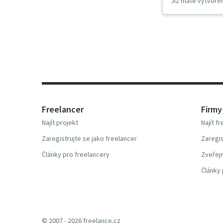
Již máte vytvoře
Freelancer
Firmy
Najít projekt
Najít f
Zaregistrujte se jako freelancer
Zaregis
Články pro freelancery
Zveřejn
Články 
© 2007 - 2026 freelance.cz