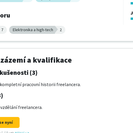
boru
7
Elektronika a high-tech
2
 zázemí a kvalifikace
kušenosti (3)
kompletní pracovní historii freelancera.
3)
 vzdělání freelancera.
se nyní