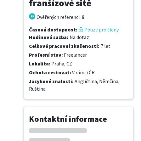
franšízové sitě
Ověřených referenci
:
8
Časová dostupnost
:
Pouze pro členy
Hodinová sazba
:
Na dotaz
Celkové pracovní zkušenosti
:
7 let
Profesní stav
:
Freelancer
Lokalita
:
Praha, CZ
Ochota cestovat
:
V rámci ČR
Jazykové znalosti
:
Angličtina,
Němčina,
Ruština
Kontaktní informace