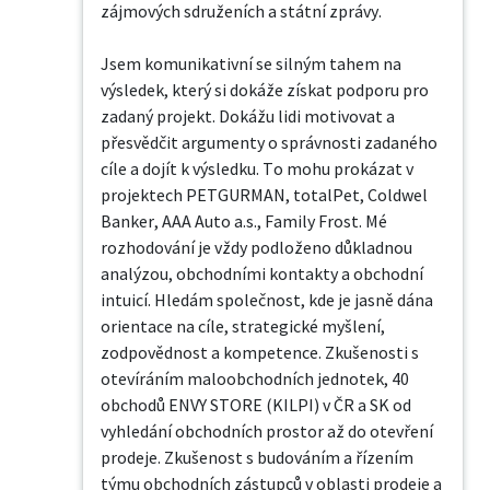
zájmových sdruženích a státní zprávy.

Jsem komunikativní se silným tahem na 
výsledek, který si dokáže získat podporu pro 
zadaný projekt. Dokážu lidi motivovat a 
přesvědčit argumenty o správnosti zadaného 
cíle a dojít k výsledku. To mohu prokázat v 
projektech PETGURMAN, totalPet, Coldwel 
Banker, AAA Auto a.s., Family Frost. Mé 
rozhodování je vždy podloženo důkladnou 
analýzou, obchodními kontakty a obchodní 
intuicí. Hledám společnost, kde je jasně dána 
orientace na cíle, strategické myšlení, 
zodpovědnost a kompetence. Zkušenosti s 
otevíráním maloobchodních jednotek, 40 
obchodů ENVY STORE (KILPI) v ČR a SK od 
vyhledání obchodních prostor až do otevření 
prodeje. Zkušenost s budováním a řízením 
týmu obchodních zástupců v oblasti prodeje a 