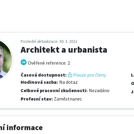
Poslední aktualizace
: 30. 3. 2021
Architekt a urbanista
Ověřené reference
:
2
Časová dostupnost
:
Pouze pro členy
L
Hodinová sazba
:
Na dotaz
O
Celkové pracovní zkušenosti
:
Nezadáno
J
Profesní stav
:
Zaměstnanec
í informace