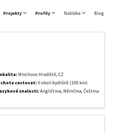
Projekty
Profily
Nabídka
Blog
okalita
:
Mnichovo Hradiště, CZ
chota cestovat
:
V okolí bydliště (100 km)
azykové znalosti
:
Angličtina,
Němčina,
Čeština