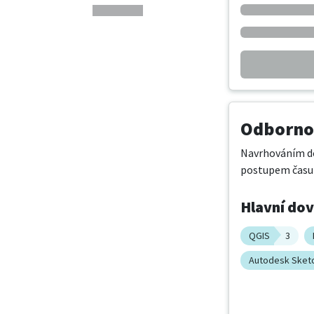
Odbornos
Navrhováním dom
postupem času 
Hlavní do
QGIS
3
Autodesk Sket