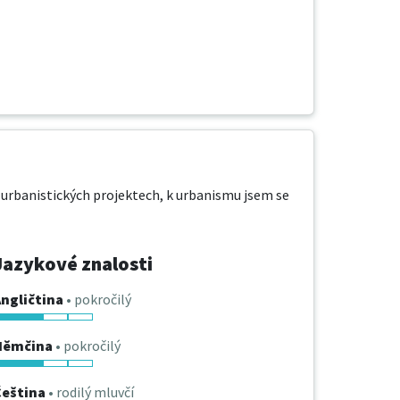
 urbanistických projektech, k urbanismu jsem se 
Jazykové znalosti
ngličtina
• pokročilý
Němčina
• pokročilý
Čeština
• rodilý mluvčí