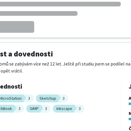
t a dovednosti
ů se zabývám více než 12 let. Ještě při studiu jsem se podílel na
opět vrátil.
vednosti
A
MicroStation
3
Sketchup
3
chBook
3
GIMP
3
Inkscape
3