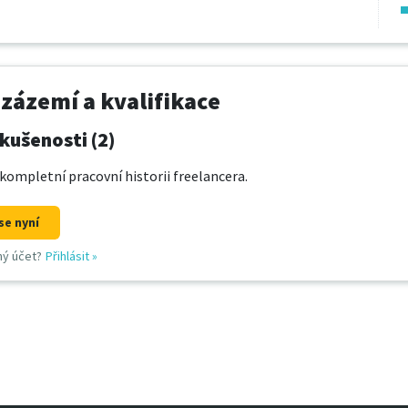
 zázemí a kvalifikace
kušenosti (2)
kompletní pracovní historii freelancera.
se nyní
ný účet?
Přihlásit
»