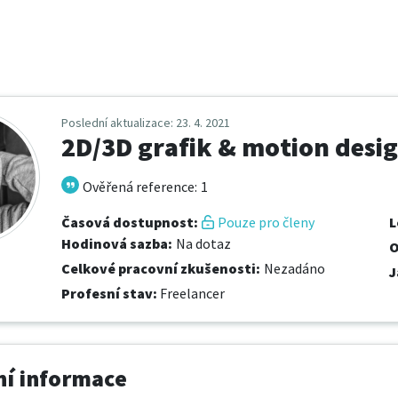
Poslední aktualizace
: 23. 4. 2021
2D/3D grafik & motion desi
Ověřená reference
:
1
Časová dostupnost
:
Pouze pro členy
L
Hodinová sazba
:
Na dotaz
O
Celkové pracovní zkušenosti
:
Nezadáno
J
Profesní stav
:
Freelancer
í informace