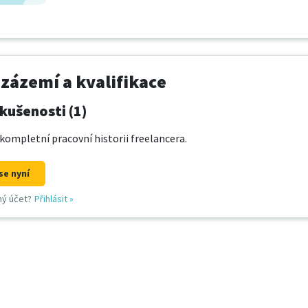
 zázemí a kvalifikace
kušenosti (1)
kompletní pracovní historii freelancera.
se nyní
ný účet?
Přihlásit
»