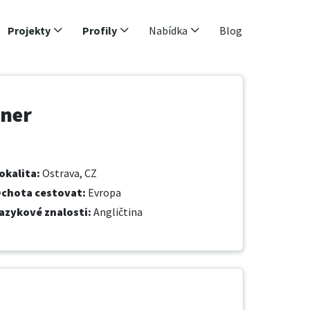
Projekty
Profily
Nabídka
Blog
gner
okalita
:
Ostrava, CZ
chota cestovat
:
Evropa
azykové znalosti
:
Angličtina