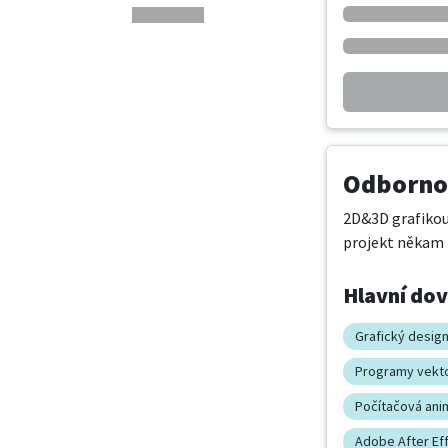
Odbornos
2D&3D grafikou 
projekt někam
Hlavní do
Grafický desig
Programy vekto
Počítačová ani
Adobe After Ef