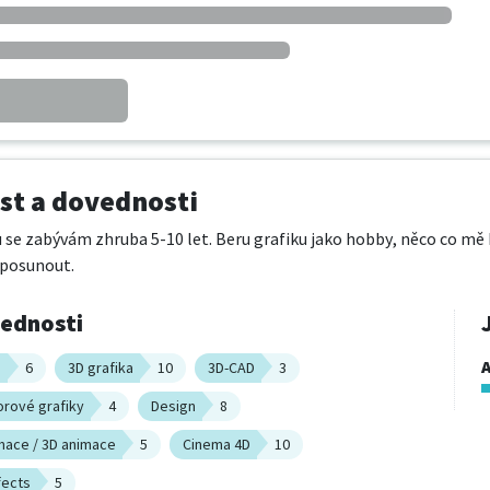
t a dovednosti
se zabývám zhruba 5-10 let. Beru grafiku jako hobby, něco co mě 
 posunout.
vednosti
A
n
6
3D grafika
10
3D-CAD
3
rové grafiky
4
Design
8
mace / 3D animace
5
Cinema 4D
10
fects
5