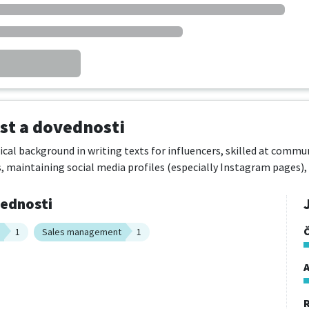
t a dovednosti
cal background in writing texts for influencers, skilled at commun
 maintaining social media profiles (especially Instagram pages),
vednosti
1
Sales management
1
A