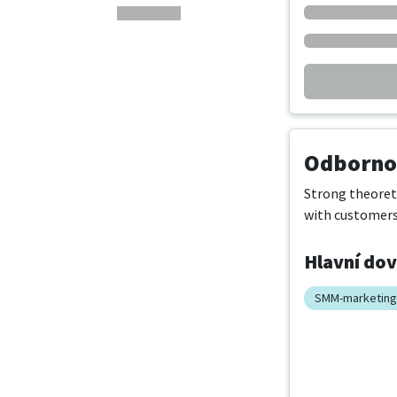
Odbornos
Strong theoreti
with customers,
Hlavní do
SMM-marketing