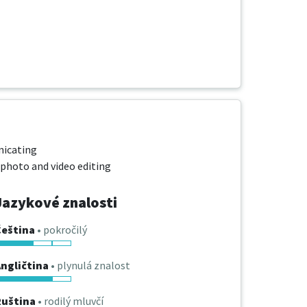
icating

 photo and video editing
Jazykové znalosti
Čeština
• pokročilý
ngličtina
• plynulá znalost
Ruština
• rodilý mluvčí