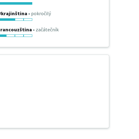
krajinština
• pokročilý
Francouzština
• začátečník