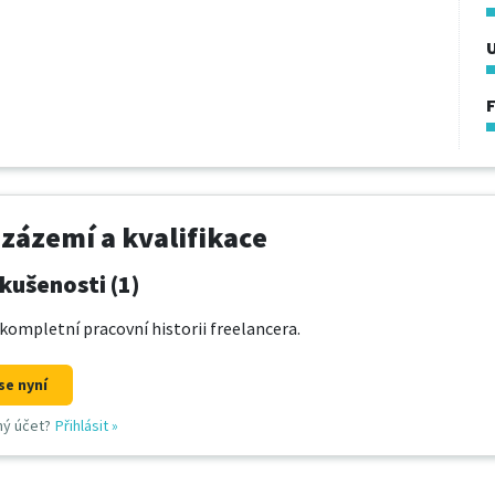
U
 zázemí a kvalifikace
kušenosti (1)
kompletní pracovní historii freelancera.
se nyní
ný účet?
Přihlásit
»