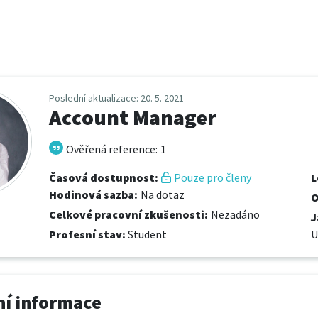
Poslední aktualizace
: 20. 5. 2021
Account Manager
Ověřená reference
:
1
Časová dostupnost
:
Pouze pro členy
L
Hodinová sazba
:
Na dotaz
O
Celkové pracovní zkušenosti
:
Nezadáno
J
Profesní stav
:
Student
U
í informace