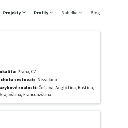
Projekty
Profily
Nabídka
Blog
okalita
:
Praha, CZ
chota cestovat
:
Nezadáno
azykové znalosti
:
Čeština,
Angličtina,
Ruština,
krajinština,
Francouzština