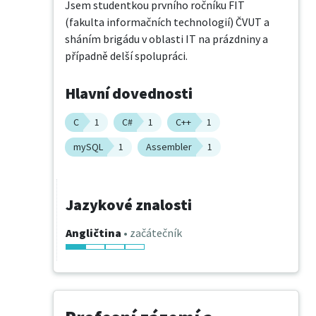
Jsem studentkou prvního ročníku FIT 
(fakulta informačních technologií) ČVUT a 
sháním brigádu v oblasti IT na prázdniny a 
případně delší spolupráci.
Hlavní dovednosti
C
1
C#
1
C++
1
mySQL
1
Assembler
1
Jazykové znalosti
Angličtina
• začátečník