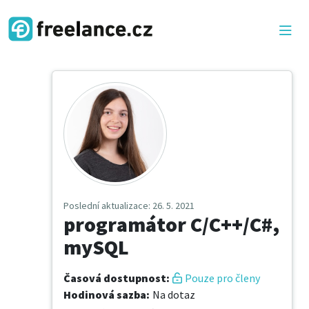
Poslední aktualizace
: 26. 5. 2021
programátor C/C++/C#,
mySQL
Časová dostupnost
:
Pouze pro členy
Hodinová sazba
:
Na dotaz