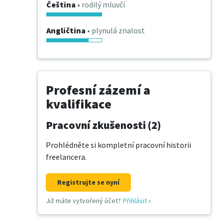
Čeština
• rodilý mluvčí
Angličtina
• plynulá znalost
Profesní zázemí a
kvalifikace
Pracovní zkušenosti (2)
Prohlédněte si kompletní pracovní historii
freelancera.
Registrujte se nyní
Již máte vytvořený účet?
Přihlásit
»